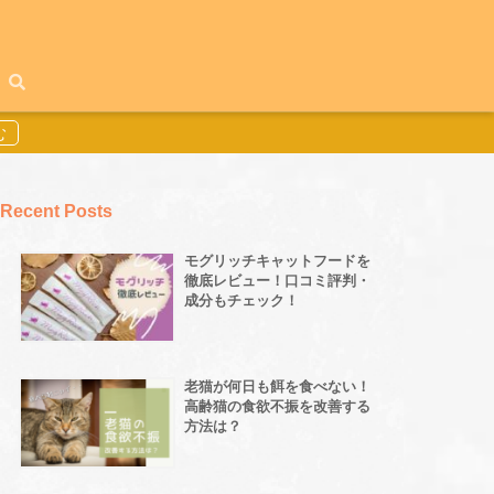
Recent Posts
モグリッチキャットフードを
徹底レビュー！口コミ評判・
成分もチェック！
老猫が何日も餌を食べない！
高齢猫の食欲不振を改善する
方法は？