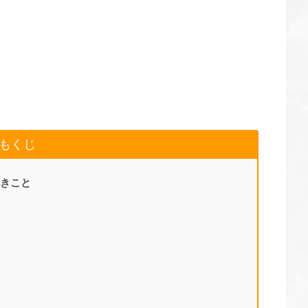
もくじ
きこと