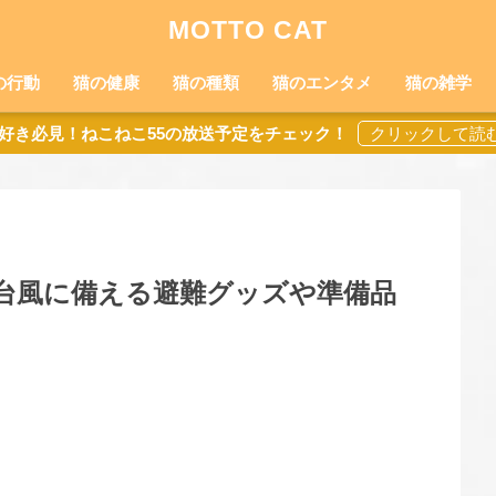
MOTTO CAT
の行動
猫の健康
猫の種類
猫のエンタメ
猫の雑学
好き必見！ねこねこ55の放送予定をチェック！
台風に備える避難グッズや準備品