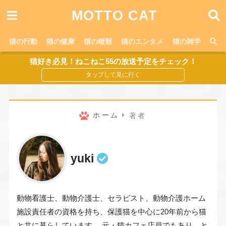
MOTTO CAT
猫の行動
猫の健康
猫の種類
猫のエンタメ
猫の雑学
猫好き必見！ねこねこ55の放送予定をチェック！
ホーム
著者
yuki
動物看護士、動物介護士、セラピスト、動物介護ホーム
施設責任者の資格を持ち、保護猫を中心に20年前から猫
と共に暮らしています。 元・猫カフェ店員でもあり、と