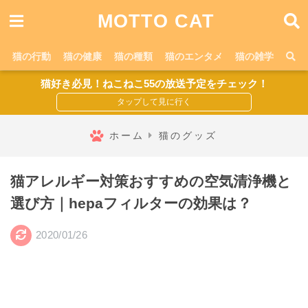
MOTTO CAT
猫の行動
猫の健康
猫の種類
猫のエンタメ
猫の雑学
猫好き必見！ねこねこ55の放送予定をチェック！
ホーム
猫のグッズ
猫アレルギー対策おすすめの空気清浄機と
選び方｜hepaフィルターの効果は？
2020/01/26