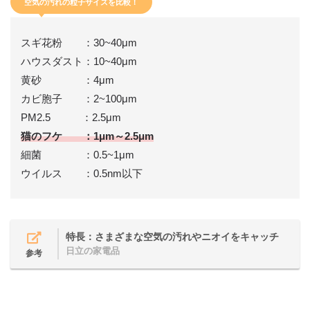
空気の汚れの粒子サイズを比較！
スギ花粉 ：30~40μm
ハウスダスト：10~40μm
黄砂 ：4μm
カビ胞子 ：2~100μm
PM2.5 ：2.5μm
猫のフケ ：1μm～2.5μm
細菌 ：0.5~1μm
ウイルス ：0.5nm以下
特長：さまざまな空気の汚れやニオイをキャッチ
日立の家電品
参考