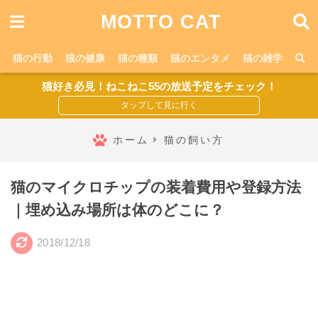
MOTTO CAT
猫の行動
猫の健康
猫の種類
猫のエンタメ
猫の雑学
猫好き必見！ねこねこ55の放送予定をチェック！
ホーム
猫の飼い方
猫のマイクロチップの装着費用や登録方法
｜埋め込み場所は体のどこに？
2018/12/18