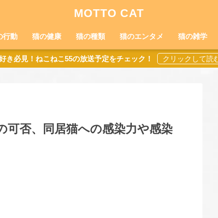
MOTTO CAT
の行動
猫の健康
猫の種類
猫のエンタメ
猫の雑学
好き必見！ねこねこ55の放送予定をチェック！
の可否、同居猫への感染力や感染