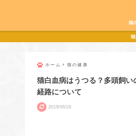
猫
猫
ホーム
猫の健康
猫白血病はうつる？多頭飼い
経路について
2019/05/18