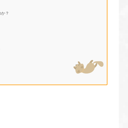
のか？
？