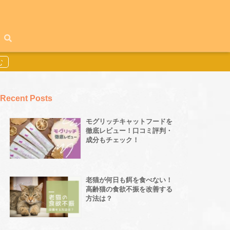
Recent Posts
モグリッチキャットフードを
徹底レビュー！口コミ評判・
成分もチェック！
老猫が何日も餌を食べない！
高齢猫の食欲不振を改善する
方法は？