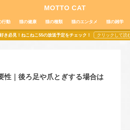
MOTTO CAT
の行動
猫の健康
猫の種類
猫のエンタメ
猫の雑学
好き必見！ねこねこ55の放送予定をチェック！
要性｜後ろ足や爪とぎする場合は