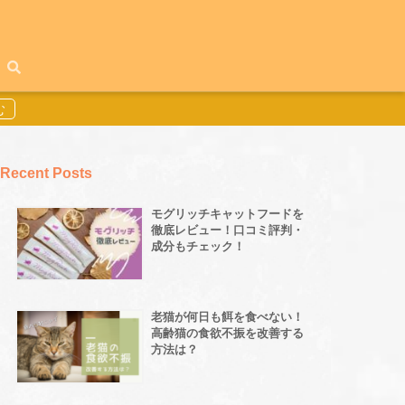
Recent Posts
モグリッチキャットフードを
徹底レビュー！口コミ評判・
成分もチェック！
老猫が何日も餌を食べない！
高齢猫の食欲不振を改善する
方法は？