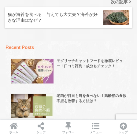
次の記事
猫が海苔を食べる！与えても大丈夫？海苔が好
きな理由はなぜ？
Recent Posts
モグリッチキャットフードを徹底レビュ
ー！口コミ評判・成分もチェック！
老猫が何日も餌を食べない！高齢猫の食欲
不振を改善する方法は？
PEPPY(ペピィ)猫福袋2021の通販予約方
ホーム
シェア
フォロー
メニュー
トップ
法は？中身ネタバレもチェック！