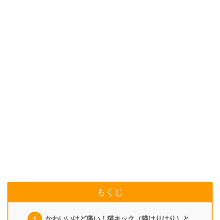
もくじ
かわいいけど痛い！猫キック（猫けりけり）と