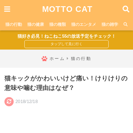
MOTTO CAT
猫の行動
猫の健康
猫の種類
猫のエンタメ
猫の雑学
猫好き必見！ねこねこ55の放送予定をチェック！
ホーム
猫の行動
猫キックがかわいいけど痛い！けりけりの
意味や噛む理由はなぜ？
2018/12/18