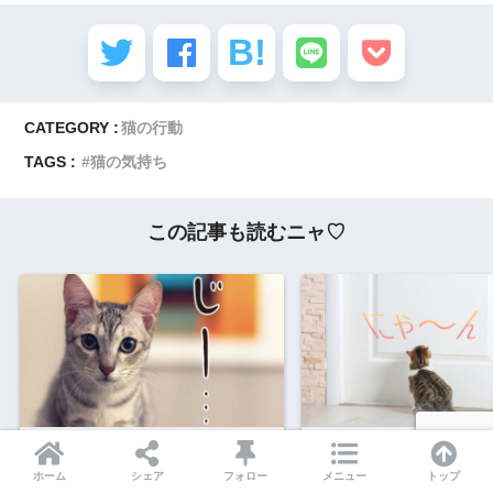
CATEGORY :
猫の行動
TAGS :
猫の気持ち
この記事も読むニャ♡
猫が飼い主を見つめる意味は？じ
猫が外に出たがるのはな
っと見る時の気持ちや理由を解
や対策、ストレスで鳴く
ホーム
シェア
フォロー
メニュー
トップ