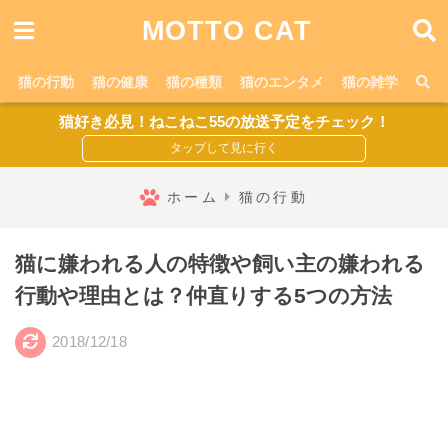
MOTTO CAT
猫の行動
猫の健康
猫の種類
猫のエンタメ
猫の雑学
猫好き必見！ねこねこ55の放送予定をチェック！
ホーム
猫の行動
猫に嫌われる人の特徴や飼い主の嫌われる
行動や理由とは？仲直りする5つの方法
2018/12/18