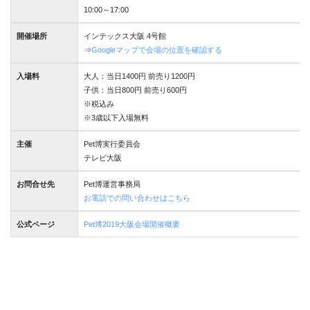
10:00～17:00
開催場所
インテックス大阪 4号館
⇒
Googleマップで会場の位置を確認する
入場料
大人：当日1400円 前売り1200円
子供：当日800円 前売り600円
※税込み
※3歳以下入場無料
主催
Pet博実行委員会
テレビ大阪
お問合せ先
Pet博運営事務局
お電話での問い合わせはこちら
模擬試験を受けたらねこ検定にも挑戦したく
公式ページ
Pet博2019大阪会場開催概要
ねこ
なるかも^^