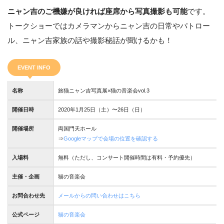
ニャン吉のご機嫌が良ければ座席から写真撮影も可能
です。
トークショーではカメラマンからニャン吉の日常やパトロー
ル、ニャン吉家族の話や撮影秘話が聞けるかも！
EVENT INFO
名称
旅猫ニャン吉写真展×猫の音楽会vol.3
開催日時
2020年1月25日（土）〜26日（日）
開催場所
両国門天ホール
⇒
Googleマップで会場の位置を確認する
入場料
無料（ただし、コンサート開催時間は有料・予約優先）
主催・企画
猫の音楽会
お問合わせ先
メールからの問い合わせはこちら
公式ページ
猫の音楽会