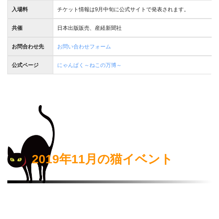
入場料
チケット情報は9月中旬に公式サイトで発表されます。
共催
日本出版販売、産経新聞社
お問合わせ先
お問い合わせフォーム
公式ページ
にゃんぱく～ねこの万博～
2019年11月の猫イベント
作品の投稿はこちら
応募特典として10名様に3000円のクオカード
ねこ
がプレゼントされるよ！