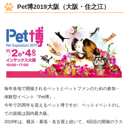
Pet博2019大阪（大阪・住之江）
Point
2
毎年各地で開催されるペットとペットファンのための参加・
Point
3
体験型イベント『Pet博』。
今年で25周年を迎えるペット博ですが、ペットイベントのし
ての規模は国内最大級。
2019年は、横浜・幕張・名古屋と続いて、4回目の開催のラス